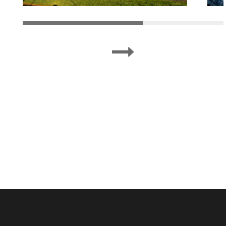
| Vitrophanie confiden4elle | Film Ultra-Clear |
Film Solar Screen | Switch Film | Film ON/OFF
| Film Électrique | Secret Film | Ghost film |
Film confidentiel | Film Solaire
photochromique