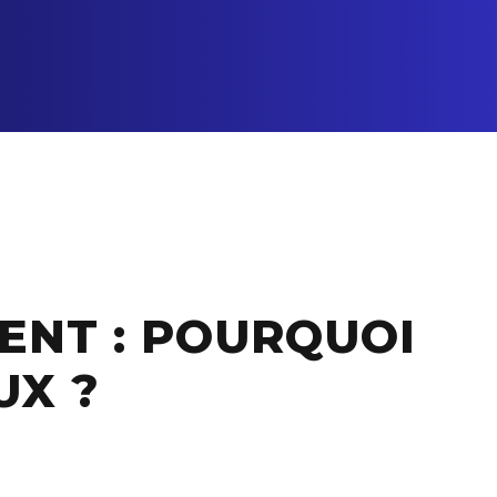
NT : POURQUOI
UX ?